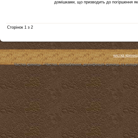
домішками, що призводить до погіршення як
Сторінок 1 з 2
чистка криниц
Чистка криниць: >Чиcтка, поглиблення, дезінфекція криниць та колодя