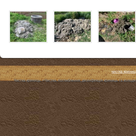
чистка криниц
Чистка криниць: >Чиcтка, поглиблення, дезінфекція криниць та колодя