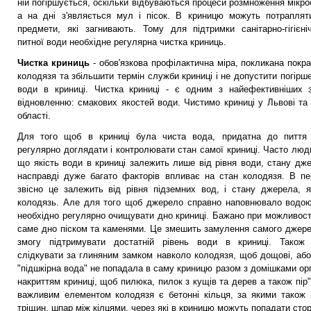
ній погіршується, оскільки відбуваються процеси розмноження мікроо
а на дні з'являється мул і пісок. В криницю можуть потраплят
предмети, які загнивають. Тому для підтримки санітарно-гігієн
питної води необхідне регулярна чистка криниць.
Чистка криниць
- обов'язкова профілактична міра, покликана покр
колодязя та збільшити термін служби криниці і не допустити погірше
води в криниці. Чистка криниці - є одним з найефективніших з
відновленню: смакових якостей води. Чистимо криниці у Львові та 
області.
Для того щоб в криниці була чиста вода, придатна до пиття 
регулярно доглядати і контролювати стан самої криниці. Часто лю
що якість води в криниці залежить лише від рівня води, стану дж
насправді дуже багато факторів впливає на стан колодязя. В п
звісно це залежить від рівня підземних вод, і стану джерела, 
колодязь. Але для того щоб джерело справно наповнювало водою
необхідно регулярно очищувати дно криниці. Бажано при можливост
саме дно піском та каменями. Це змешить замулення самого джере
змогу підтримувати достатній рівень води в криниці. Також 
слідкувати за глиняним замком навколо колодязя, щоб дощові, або
"підшкірна вода" не попадала в саму криницю разом з домішками орг
накриттям криниці, щоб пилюка, пилок з кущів та дерев а також пір
важливим елементом колодязя є бетонні кільця, за якими також 
тріщин, шпар між кілцями, через які в криницю можуть попадати стор