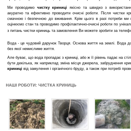
Ми проводимо
чистку криниці
якісно та швидко з використанн
акуратно та ефективно проводити очисні роботи. Після чистки к
смачною і безпечною до вживання. Крім цього в разі потреби ми 
оцінюємо стан та проводимо профілактично-очисні роботи по унікаль
з питань чистки криниць та замовлення Ви можете зробити за теле
Вода - це чудовий дарунок Творця. Основа життя на землі. Вода д
без якої немислиме життя.
Але буває, що вода пропадає з криниці, або ж її рівень падає на ст
бути декілька, як наприклад зміна місця джерела, забруднення кри
криниці
від замулення і органічного бруду, а також при потребі пров
НАШІ РОБОТИ: ЧИСТКА КРИНИЦЬ