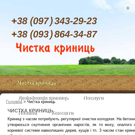
Чистка криниць
Дезінфекція криниць
Послуги
Головна
>
Чистка криниць
ЧИСТКА КРИНИЦЬ
Новини
Контакти
Криниці з часом потребують регулярної очистки колодязя. На бетонн
утворюєься скупчення органічних наростів, як то моху, опалого 
корневої системи навколишніх дерев, кущів і тп. З часом стан крини