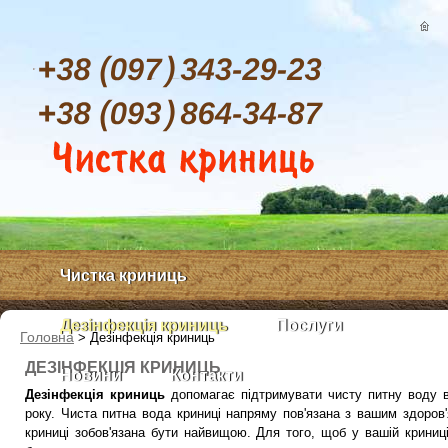
Чистка криниць
Дезінфекція криниць
Послуги
Головна
>
Дезінфекція криниць
ДЕЗІНФЕКЦІЯ КРИНИЦЬ
Новини
Контакти
Дезінфекція криниць
допомагає підтримувати чисту питну воду в
року. Чиста питна вода криниці напряму пов'язана з вашим здоров
криниці зобов'язана бути найвищою. Для того, щоб у вашій криниц