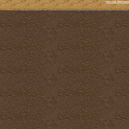
чистка криниц
Чистка криниць: >Чиcтка, поглиблення, дезінфекція криниць та колодя