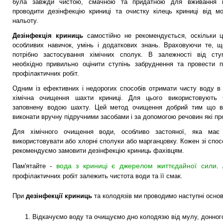
була завжди чистою, смачною та придатною для вживання н
проводити дезінфекцію криниці та очистку кілець криниці від мо
нальоту.
Дезінфекція криниць
самостійно не рекомендується, оскільки 
особливих навичок, умінь і додаткових знань. Враховуючи те, щ
потрібно застосування хімічних сполук. В залежності від сту
необхідно привильно оцінити ступінь забруднення та провести п
профілактичних робіт.
Одним із ефективних і недорогих способів отримати чисту воду в 
хімічна очищення шахти криниці. Для цього використовують 
заповнену водою шахту. Цей метод очищення добрий тим що вс
виконати вручну підручними засобами і за допомогою речовин які п
Для хімічного очищення води, особливо застояної, яка має
використовувати або хлорні сполуки або марганцовку. Кожен зі спос
рекомендуємо замовити дезінфекцію криниць фахівцям.
вода з криниці є джерелом життєдайної сили
Пам'ятайте -
.
профілактичних робіт залежить чистота води та її смак.
При
дезінфекції криниць
та колодязів ми проводимо наступні основ
Відкачуємо воду та очищуємо дно колодязю від мулу, донног