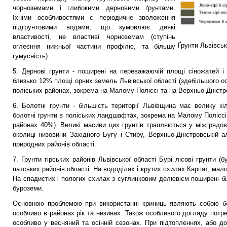
чорноземами і глибокими дерновими ґрунтами.
Їхніми особливостями є періодичне зволоження
підґрунтовими водами, що зумовлює деякі
властивості, не властиві чорноземам (ступінь
Ґрунти Львівсь
оглеєння нижньої частини профілю, та більшу
гумусність).
5. Дернові грунти - поширені на переважаючій площі сіножатей і
близько 12% площі орних земель Львівської області (здебільшого о
поліських районах, зокрема на Малому Поліссі та на Верхньо-Дністр
6. Болотні грунти - більшість території Львівщина має велику к
болотні грунти в поліських ландшафтах, зокрема на Малому Поліссі
районах 40%). Великі масиви цих грунтів трапляються у міжгрядо
околиці низовини Західного Бугу і Стиру, Верхньо-Дністровській а
природних районів області.
7. Грунти гірських районів Львівської області Бурі лісові грунти (
патських районів області. На вододілах і крутих схилах Карпат, мало
На спа­дистих і пологих схилах з суглинковим де­лювієм поширені б
буроземи.
Основною проблемою при використанні криниць являють собою боло
особливо в районах рік та низинах. Також особливого догляду потр
особливо у весняний та осінній сезонах. При підтопленнях, або д