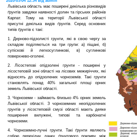
2020-05-04 12:34 від admin
Львівська область має поширені декілька різновидів
ґрунтів завдяки наявності долин та гірських районів
Карпат. Тому на території Львівської області
присутні декілька видів ґрунтів. Серед основних
типів ґрунтів є такі:
1. Дерново-підзолисті грунти, які в свою чергу за
складом поділяються на три групи: а) піщані, б)
супіскові й легкосуглинкові, в) суглинкові
поверхнево-оголені.
2. Лісостепові опідзолені грунти - поширені у
лісостеповій зоні області на лісових межиріччях, які
відносять до опідзолених чорноземів. Такі грунти
становлять понад 40% загальної площі орних
земель Львівської області.
3. Чорноземи - займають близько 4% орних земель
Львівської області. З чорноземних неопідзолених
грунтів у лісостеповій смузі області мають деяке
поширення вилужені, типові та карбонатні
чорноземи.
4. Чорноземно-лучні грунти. Такі ґрунти являють
собою перехідну ланку ґрунтового покриву між