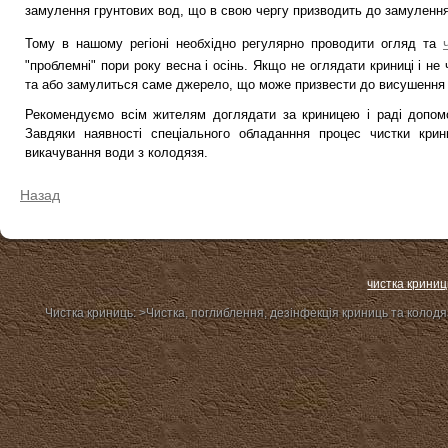
замулення грунтових вод, що в свою чергу призводить до замулення 
Тому в нашому регіоні необхідно регулярно проводити огляд та
"проблемні" пори року весна і осінь. Якщо не оглядати криниці і не 
та або замулиться саме джерело, що може призвести до висушення 
Рекомендуємо всім жителям доглядати за криницею і раді допомо
Завдяки наявності спеціального обладанння процес чистки крини
викачування води з колодязя.
Назад
чистка криниц
Чистка криниць: >Чиcтка, поглиблення, дезінфекція криниць та колодя