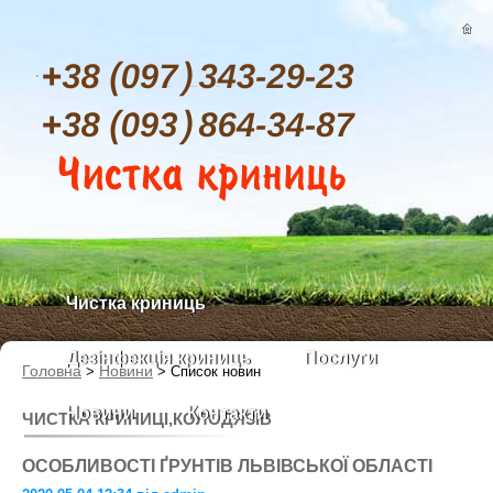
Чистка криниць
Дезінфекція криниць
Послуги
Головна
Новини
>
>
Список новин
Новини
Контакти
ЧИСТКА КРИНИЦІ,КОЛОДЯЗІВ
ОСОБЛИВОСТІ ҐРУНТІВ ЛЬВІВСЬКОЇ ОБЛАСТІ