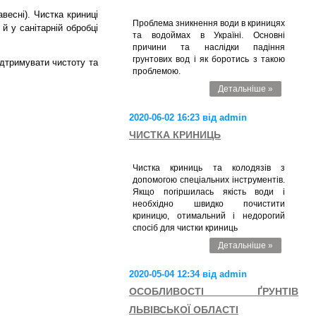
есні). Чистка криниці
Проблема зникнення води в криницях
й у санітарній обробці
та водоймах в Україні. Основні
причини та наслідки падіння
грунтових вод і як боротись з такою
ідтримувати чистоту та
проблемою.
Детальніше »
2020-06-02 16:23 від admin
ЧИСТКА КРИНИЦЬ
Чистка криниць та колодязів з
допомогою спеціальних інструментів.
Якщо погіршилась якість води і
необхідно швидко почистити
криницю, отимальний і недорогий
спосіб для чистки криниць
Детальніше »
2020-05-04 12:34 від admin
ОСОБЛИВОСТІ ҐРУНТІВ
ЛЬВІВСЬКОЇ ОБЛАСТІ