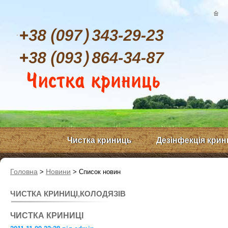
Особливості
ґрунтів
Львівської
області
Регулярна
Чистка криниць
Дезінфекція крин
сезонна
чистка
криниць
Головна
Новини
>
>
Список новин
ЧИСТКА КРИНИЦІ,КОЛОДЯЗІВ
ЧИСТКА КРИНИЦІ