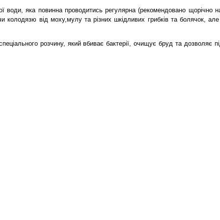
ї води, яка повинна проводитись регулярна (рекомендовано щорічно нав
и колодязю від моху,мулу та різних шкідливих грибків та болячок, але 
спеціального розчину, який вбиває бактерії, очищує бруд та дозволяє п