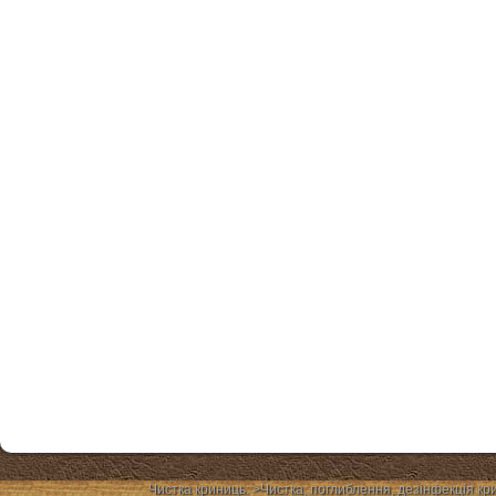
Чистка криниць: >Чиcтка, поглиблення, дезінфекція кр