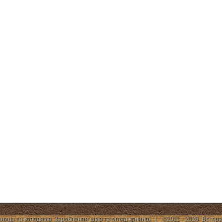
иниць та колодязів. Зароблення швів та огляд криниці. | ©2011 - 2026 Всі пр