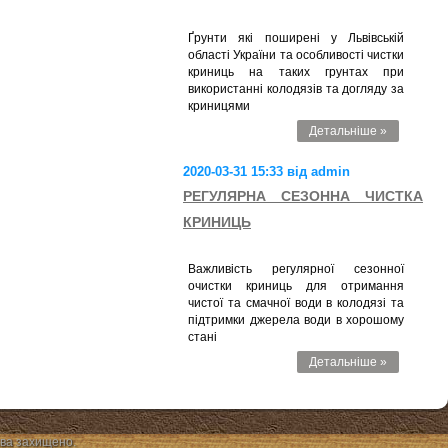
Ґрунти які поширені у Львівській
області України та особливості чистки
криниць на таких грунтах при
використанні колодязів та догляду за
криницями
Детальніше »
2020-03-31 15:33 від admin
РЕГУЛЯРНА СЕЗОННА ЧИСТКА
КРИНИЦЬ
Важливість регулярної сезонної
очистки криниць для отримання
чистої та смачної води в колодязі та
підтримки джерела води в хорошому
стані
Детальніше »
ава захищено.